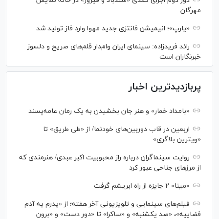
دور دوم اجرای کمدی «سندباد و فیروز» در خانه نمایش
مهرگان
«یارپ»؛ انیمیشن فانتزی جدید مهوا وارد فاز تولید شد
رائد فریدزاده: سینمای ایران وام‌دار قلم‌های صریح و دلسوز
خبرنگاران است
پربازدیدترین اخبار
«بامداد خمار» و هنر جان بخشیدن به یک رمان عامه‌پسند
اربعین در قاب دوربین‌های خودنما/ از «طی طریق» تا
«ویترین بلاگری»
روایت سینماگران درباره راز محبوبیت اکبر عبدی/ هنرمندی که
از مرزهای جناحی عبور کرد
«مینا» ۲ جایزه از راه ابریشم گرفت
فیلم‌های سینمایی و تلویزیونی آخر هفته؛ از «پدرم یه آدم
فضاییه»، «صد یکشنبه» و «ساکرا» تا «دور دست» و «برون