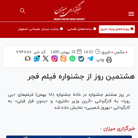
🟡 پرونده‌های ویژه خبری
🟡 سامانه‌های قضایی
🟡 جنایت میدان علیخانی اصفهان
عکس
خبری
14:02
18 بهمن 1400
کد خبر:
۷۹۴۸۸۶
چاپ
هشتمین روز از جشنواره فیلم فجر
در روز هشتم جشنواره در خانه جشنواره (۱۸ بهمن) فیلم‌های «بی
رویا» به کارگردانی «آرین وزیر دفتری» و «بدون قرار قبلی» به
کارگردانی «بهروز شعیبی» نمایش داده شد.
خبرگزاری میزان
-