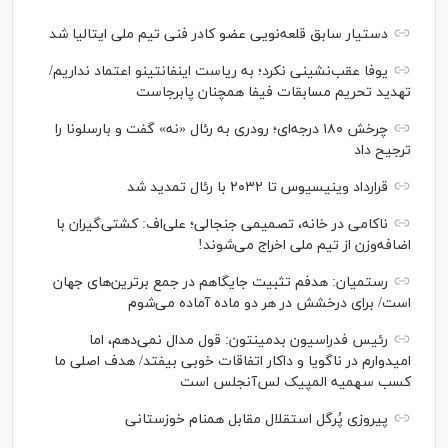
دستیار سابق قلعه‌نویی عضو کادر فنی تیم ملی ایتالیا شد
یوفا عقب‌نشینی نکرد؛ به ریاست اینفانتینو اعتماد نداریم/
تهدید تحریم مسابقات فیفا همچنان پابرجاست
چرخش ۱۸۰ درجه‌ای؛ رودری به رئال «نه» گفت و بارسلونا را
ترجیح داد
قرارداد وینیسیوس تا ۲۰۳۲ با رئال‌ تمدید شد
ناکامی در خانه، تصمیمی جنجالی؛ علی‌اف: کشتی‌گیران با
اضافه‌وزن از تیم ملی اخراج می‌شوند!
رستمیان: هدفم تثبیت جایگاهم در جمع برترین‌های جهان
است/ برای درخشش در هر دو ماده آماده می‌شوم
رئیس فدراسیون بدمینتون: قول مدال نمی‌دهم، اما
امیدوارم در ناگویا و داکار اتفاقات خوبی بیفتد/ هدف اصلی ما
کسب سهمیه المپیک لس‌آنجلس است
پیروزی پُرگل استقلال مقابل همنام خوزستانی