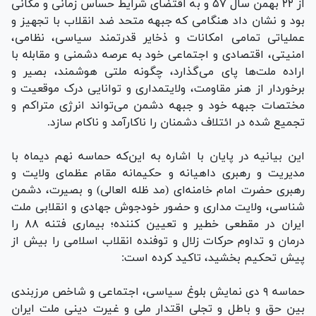
از ۲۲ بهمن سال ۵۷ و به اقتضای شرایط حساس زمانی و مکانی
بود و نشان داد هنگامی که جبهه متحد ضد انقلاب با تجهیز و
عملیاتی تمامی امکانات و ذخایر قدرتمند سیاسی، نظامی،
امنیتی، اقتصادی و اجتماعی خود به عرصه دشمنی و مقابله با
اراده ملت‌ها پای می‌گذارد، چگونه ملتی هوشمند، بصیر و
برخوردار از هنر مقاومت، ولایتمداری و توانایی درک موقعیت و
مختصات جبهه خود و جبهه دشمن می‌تواند انرژی متراکم و
تجمیع شده در ائتلاف دشمنان را ناکارآمد و ناکام سازد.
این بیانیه در پایان با اشاره به این‌که حماسه نهم دیماه با
مدیریت و رهبری داهیانه و حکیمانه مقام عظمای ولایت و
رهبری حضرت امام خامنه‌ای (مد ظله العالی) و بصیرت، دشمن
شناسی، ولایت مداری و حضور خودجوش جهادی و انقلابی ملت
ایران در مقطعی خطیر و تعیین کننده؛ بیماری فتنه ۸۸ را
درمان و تداوم حرکات زلال و توفنده انقلاب اسلامی را بیش از
پیش تحکیم بخشید، تاکید کرده است:
حماسه ۹ دی نمایش بلوغ سیاسی، اجتماعی و شاخص مرزبندی
بین حق و باطل و تجلی اقتدار ملی و غیرت دینی ملت ایران