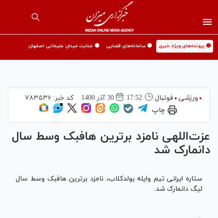
🟡 پرونده‌های ویژه خبری
🟡 سامانه‌های قضایی
🟡 جنایت میدان علیخانی اصفهان
ورزشی
فوتبال
17:52
30 آذر 1400
کد خبر:
۷۸۳۵۳۶
چاپ
عزت‌اللهی نامزد برترین هافبک وسط سال
دانمارک شد
ستاره ایرانی تیم وایله بولدکلاب، نامزد برترین هافبک وسط سال
لیگ دانمارک شد.