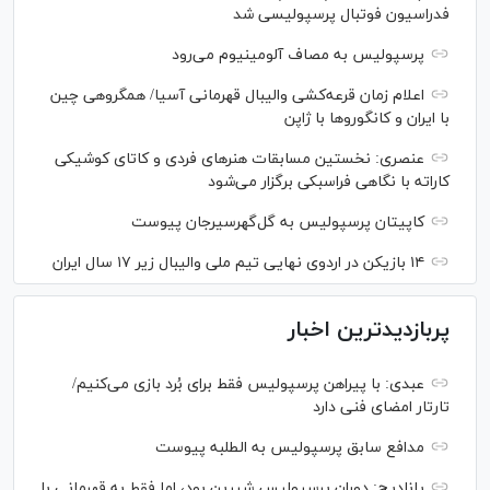
فدراسیون فوتبال پرسپولیسی شد
پرسپولیس به مصاف آلومینیوم می‌رود
اعلام زمان قرعه‌کشی والیبال قهرمانی آسیا/ همگروهی چین
با ایران و کانگورو‌ها با ژاپن
عنصری: نخستین مسابقات هنر‌های فردی و کاتای کوشیکی
کاراته با نگاهی فراسبکی برگزار می‌شود
کاپیتان پرسپولیس به گل‌گهرسیرجان پیوست
۱۴ بازیکن در اردوی نهایی تیم ملی والیبال زیر ۱۷ سال ایران
پربازدیدترین اخبار
عبدی: با پیراهن پرسپولیس فقط برای بُرد بازی می‌کنیم/
تارتار امضای فنی دارد
مدافع سابق پرسپولیس به الطلبه پیوست
پانادیچ: دوران پرسپولیس شیرین بود، اما فقط به قهرمانی با