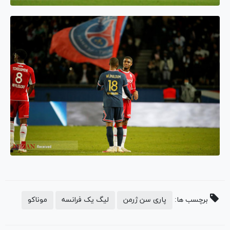
برچسب ها:
پاری سن ژرمن
لیگ یک فرانسه
موناکو