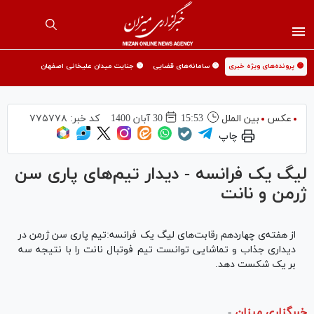
🟡 پرونده‌های ویژه خبری
🟡 سامانه‌های قضایی
🟡 جنایت میدان علیخانی اصفهان
عکس
بین الملل
15:53
30 آبان 1400
کد خبر:
۷۷۵۷۷۸
چاپ
لیگ یک فرانسه - دیدار تیم‌های پاری سن
ژرمن و نانت
از هفته‌ی چهاردهم رقابت‌های لیگ یک فرانسه:تیم پاری سن ژرمن در
دیداری جذاب و تماشایی توانست تیم فوتبال نانت را با نتیجه سه
بر یک شکست دهد.
خبرگزاری میزان
-