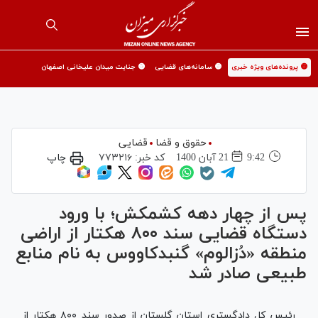
🟡 پرونده‌های ویژه خبری
🟡 سامانه‌های قضایی
🟡 جنایت میدان علیخانی اصفهان
حقوق و قضا
قضایی
9:42
21 آبان 1400
کد خبر:
۷۷۳۲۱۶
چاپ
پس از چهار دهه کشمکش؛ با ورود
دستگاه قضایی سند ۸۰۰ هکتار از اراضی
منطقه «دُزالوم» گنبدکاووس به نام منابع
طبیعی صادر شد
رئیس کل دادگستری استان گلستان از صدور سند ۸۰۰ هکتار از