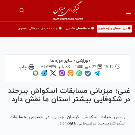
🟡 پرونده‌های ویژه خبری
🟡 سامانه‌های قضایی
🟡 جنایت میدان علیخانی اصفهان
ورزشی
سایر حوزه ها
15:17
27 مهر 1400
کد خبر:
۷۶۷۴۳۹
چاپ
غنی: میزبانی مسابقات اسکواش بیرجند
در شکوفایی بیشتر استان ما نقش دارد
رییس هیات اسکواش خراسان جنوبی در خصوص مسابقات
اسکواش بیرجند توضیحاتی را ارائه داد.