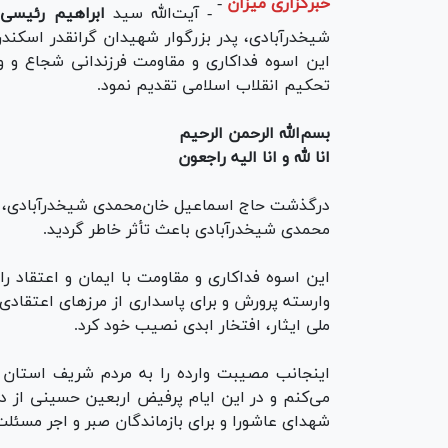
خبرگزاری میزان
-
- آیت‌الله سید
ابراهیم رئیسی
د
شیخدرآبادی، پدر بزرگوار شهیدان گرانقدر اسکندر
این اسوه فداکاری و مقاومت فرزندانی شجاع و وا
تحکیم انقلاب اسلامی تقدیم نمود.
بسم‌الله الرحمن الرحیم
انا لله و انا الیه راجعون
درگذشت حاج اسماعیل خان‌محمدی شیخدرآبادی، پدر 
محمدی شیخدرآبادی باعث تأثر خاطر گردید.
این اسوه فداکاری و مقاومت با ایمان و اعتقاد ر
وارسته پرورش و برای پاسداری از مرز‌های اعتقاد
ملی ایثار، افتخار ابدی نصیب خود کرد.
اینجانب مصیبت وارده را به مردم شریف استان 
می‌کنم و در این ایام پرفیض اربعین حسینی از د
شهدای عاشورا و برای بازماندگان صبر و اجر مسئلت