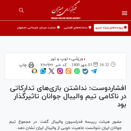
🟡 پرونده‌های ویژه خبری
🟡 سامانه‌های قضایی
🟡 جنایت میدان علیخانی اصفهان
ورزشی
توپ و تور
16:32
03 مهر 1400
کد خبر:
۷۶۰۹۶۶
چاپ
افشاردوست: نداشتن بازی‌های تدارکاتی
در ناکامی تیم والیبال جوانان تاثیرگذار
بود
عضور هیئت رییسه فدراسیون والیبال گفت: در مجموع تیم
جوانان ایران نتوانست ماهیت خوبی از والیبال ایران نشان دهد.