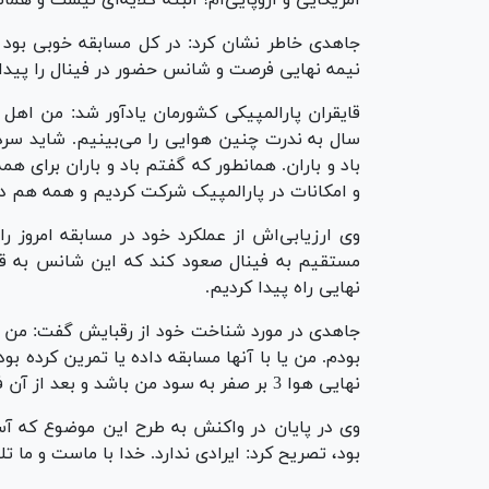
آمریکایی و اروپایی‌ام! البته گلایه‌ای نیست و هما
جاهدی خاطر نشان کرد: در کل مسابقه خوبی بود و
نیمه نهایی فرصت و شانس حضور در فینال را پیدا 
قایقران پارالمپیکی کشورمان یادآور شد: من اهل
سال به ندرت چنین هوایی را می‌بینیم. شاید سردت
باد و باران. همانطور که گفتم باد و باران برای همه
و امکانات در پارالمپیک شرکت کردیم و همه هم 
وی ارزیابی‌اش از عملکرد خود در مسابقه امروز را
مستقیم به فینال صعود کند که این شانس به قای
نهایی راه پیدا کردیم.
جاهدی در مورد شناخت خود از رقبایش گفت: من قبل
بودم. من یا با آنها مسابقه داده یا تمرین کرده ب
نهایی هوا 3 بر صفر به سود من باشد و بعد از آن فرصت صعود به فینال را پیدا کنم.
وی در پایان در واکنش به طرح این موضوع که آسم
بود، تصریح کرد: ایرادی ندارد. خدا با ماست و ما ت