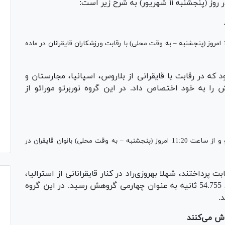
یور) به شرح زیر است:
مسابقات قایقرانی بازی‌های پارالمپیک توکیو از ساعت 11:10 امروز (پنجشنبه – به وقت محلی) با رقابت ورزشکاران قایقرانان در ماده
که در رقابت با قایقرانی از بلاروس، اسپانیا، مجارستان و
 عنوان چهارم گروهش را به خود اختصاص داد. در این گروه نوربرتو مورائو از
در ادامه مسابقات قایقرانی بازی‌های پارالمپیک 2020 توکیو و از ساعت 11:20 امروز (پنجشنبه – به وقت محلی) بانوان قایقران در
پرداختند، شهلا بهروزی‌راد در کنار قایقرانانی از استرالیا،
آلمان، بریتانیا و سوئد پارو زد و در نهایت با رکورد 54.755 ثانیه به عنوان چهارمی گروهش رسید. در این گروه
اش می‌کنند