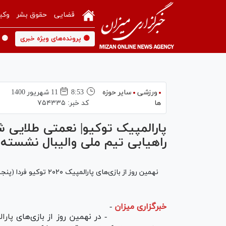
قضایی
حقوق بشر
وکی
🟡 پرونده‌های ویژه خبری
🟡 
ورزشی
سایر حوزه
8:53
11 شهريور 1400
ها
کد خبر:
۷۵۴۳۳۵
پارالمپیک توکیو| نعمتی طلایی شد
راهیابی تیم ملی والیبال نشسته 
نهمین روز از بازی‌های پارالمپیک ۲۰۲۰ توکیو فردا (پنجشنبه) با رقابت ورزشکاران ایران در شش رشته پیگیری خواهد شد.
خبرگزاری میزان
-
- در نهمین روز از بازی‌های
پارا