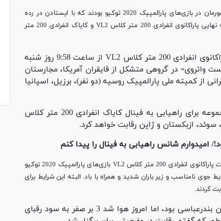
اسلام جاهدی و شهلا بهروزی‌راد نمایندگان پاراقایقرانی کشورمان در بازی‌های پارالمپیک 2020 توکیو بودند که با ایستادن در رده
چهارم گروه‌های خود به ترتیب فرصت حضور در مرحله نیمه نهایی پاراکانوی انفرادی 200 متر کلاس VL2 و کایاک انفرادی 200 متر
جاهدی برای راهیابی به مرحله نهایی مسابقات پاراکانوی انفرادی 200 متر کلاس VL2 از ساعت 9:58 روز شنبه
ت واتروی» در گروهی متشکل از قایقران آمریکا، مجارستان
قرانی از کمیته ملی پارالمپیک روسیه (دو نفر)، برزیل، اسپانیا
شهلا بهروزی‌راد نیز از ساعت 10:12 در همین مجموعه برای راهیابی به فینال کایاک انفرادی 200 متر کلاس
بعد از پایان کارش در مرحله مقدماتی مسابقات پاراکانوی انفرادی 200 متر کلاس VL2 بازی‌های پارالمپیک 2020 توکیو
ط جوی نامناسب و زیر باران شدید و همراه با باد. البته این شرایط برای
ت کردند.
وی افزود: تا دو روز پیش هوا 3 بر صفر به سود من بندرعباسی بود، اما امروز هوا شد 3 بر صفر به سود رقبای