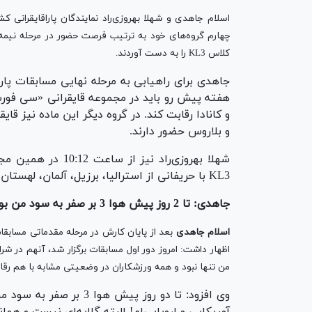
کلاس KL3 را به دست آوردند.
هفته پیش رو باید در مجموعه قایقرانی «سی فورس
و کانادا رقابت کند. در گروه دیگر این ماده نیز قای
و بلاروس حضور دارند.
KL3 با حریفانی از استرالیا، برزیل، آلمان، لهستان، سوئد، ازبکستان و ژاپن رقابت خواهد کرد.
جاهدی: تا 2 روز پیش هوا 3 بر صفر به سود من بود!/ امیدوارم شانس راهیابی به فینال را پیدا کنم
اسلام جاهدی
اظهار داشت: امروز دور اول مسابقات برگزار شد، آنهم در شرای
من تنها نبود و همه ورزشکاران در وضعیتی مشابه با هم رقاب