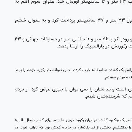
در این ماده، «الساندرو رودریگو» از برزیل با پرتاب ۴۳ متر و ۱۶ سانتیمتر قهرمان شد. عنوان سوم اهم به
نورمحمد آرخی در این رقابت دیسک خود را به طول ۳۳ متر و ۳۷ سانتیمتر پرداخت کرد و به عنوان ششم
رکورد این ماده پیش از این هم در اختیار الساندرو رودریگو با ۴۶ متر و ۱۰ سانتی متر در مسابقات جهانی و ۴۳
از عنوان ششمی در پرتاب دیسک F11 پارالمپیک گفت: متاسفانه خراب کردم. حتی نتوانستم رکورد خودم را بزنم.
منده مردم هستم.
زش است و مدالشان را نمی توان با چیزی عوض کرد. از مردم
 که شرمنده‌شان شدم.
لمپیک توکیو، گفت: در ایران رکورد خوبی داشتم. برای کسب مدال طلا به
 را نداشتیم. بخشی از تمریناتمان در جزیره کیش بود که بارانی نبود. در