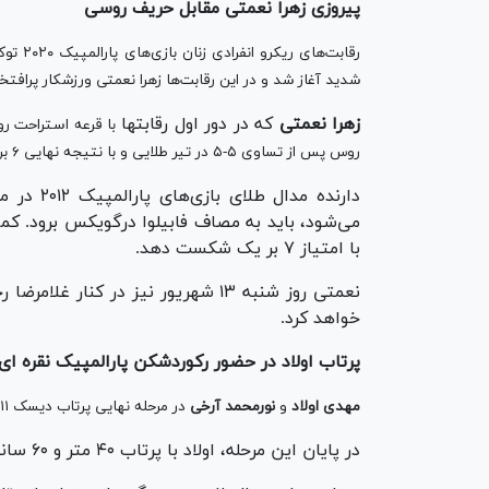
پیروزی زهرا نعمتی مقابل حریف روسی
رقابت‌ه
شدید آغاز شد و در این رقابت‌ها زهرا نعمتی ورزشکار پرافتخ
زهرا نعمتی
که در دور اول رقابتها
با قرعه استراحت رو
روس پس از تساوی ۵-۵ در تیر طلایی و با نتیجه نهایی ۶ بر ۵ به برتری رسید.
می‌شود، باید به مصاف فابیلوا درگویکس برود. کما
با امتیاز ٧ بر یک شکست دهد.
نعمتی روز شنبه ١٣ شهریور نیز در کن
خواهد کرد.
پرتاب اولاد در حضور رکوردشکن پارالمپیک نقره ای
مهدی اولاد
و
نورمحمد آرخی
در مرحله نهایی پرتاب دیسک F۱۱ پارالمپیک امروز پنجشنبه با هفت حریف دیگر خود به رقابت پرداختند.
در پایان این مرحله، اولاد با پرتاب ۴۰ متر و ۶۰ سانتی متر به عنوان دوم رسید و مدال نقره را از آن خود کرد.