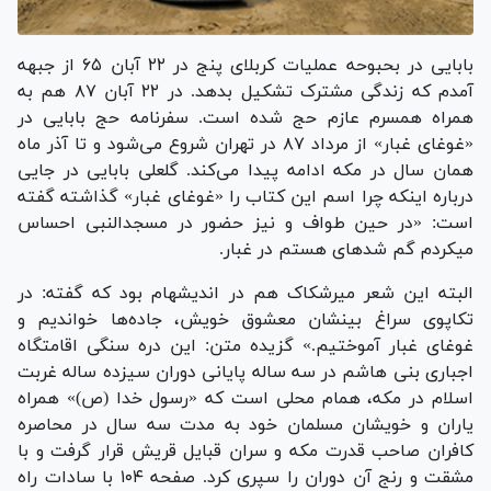
بابایی در بحبوحه عملیات کربلای پنج در ۲۲ آبان ۶۵ از جبهه
آمدم که زندگی مشترک تشکیل بدهد. در ۲۲ آبان ۸۷ هم به
همراه همسرم عازم حج شده است. سفرنامه حج بابایی در
«غوغای غبار» از مرداد ۸۷ در تهران شروع می‌شود و تا آذر ماه
همان سال در مکه ادامه پیدا می‌کند. گلعلی بابایی در جایی
درباره اینکه چرا اسم این کتاب را «غوغای غبار» گذاشته گفته
است: «در حین طواف و نیز حضور در مسجدالنبی احساس
میکردم گم شد‌های هستم در غبار.
البته این شعر میرشکاک هم در اندیشهام بود که گفته: در
تکاپوی سراغ بینشان معشوق خویش، جاده‌ها خواندیم و
غوغای غبار آموختیم.» گزیده متن: این دره سنگی اقامتگاه
اجباری بنی هاشم در سه ساله پایانی دوران سیزده ساله غربت
اسلام در مکه، همام محلی است که «رسول خدا (ص)» همراه
یاران و خویشان مسلمان خود به مدت سه سال در محاصره
کافران صاحب قدرت مکه و سران قبایل قریش قرار گرفت و با
مشقت و رنج آن دوران را سپری کرد. صفحه ۱۰۴ با سادات راه