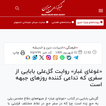
🟡 پرونده‌های ویژه خبری
🟡 سامانه‌های قضایی
🟡 جنایت میدان علیخانی اصفهان
فرهنگی
ادبیات، دین و اندیشه
12:02
02 شهريور 1400
کد خبر:
۷۵۱۷۹۹
چاپ
«غوغای غبار» روایت گل‌علی بابایی از
سفری که تداعی کننده روزهای جبهه
است
گل‌علی بابایی در کتاب «غوغای غبار» از جبهه‏‌های دفاع مقدس پلی
به حج زده است چرا که در سفر حج در نقاط مختلف قرابتی با