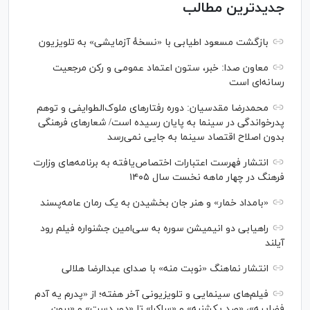
جدیدترین مطالب
بازگشت مسعود اطیابی با «نسخهٔ آزمایشی» به تلویزیون
معاون صدا: خبر، ستون اعتماد عمومی و رکن مرجعیت
رسانه‌ای است
محمدرضا مقدسیان: دوره رفتارهای ملوک‌الطوایفی و توهم
پدرخواندگی در سینما به پایان رسیده است/ شعارهای فرهنگی
بدون اصلاح اقتصاد سینما به جایی نمی‌رسد
انتشار فهرست اعتبارات اختصاص‌یافته به برنامه‌های وزارت
فرهنگ در چهار ماهه نخست سال ۱۴۰۵
«بامداد خمار» و هنر جان بخشیدن به یک رمان عامه‌پسند
راهیابی دو انیمیشن سوره به سی‌امین جشنواره فیلم رود
آیلند
انتشار نماهنگ «نوبت منه» با صدای عبدالرضا هلالی
فیلم‌های سینمایی و تلویزیونی آخر هفته؛ از «پدرم یه آدم
فضاییه»، «صد یکشنبه» و «ساکرا» تا «دور دست» و «برون