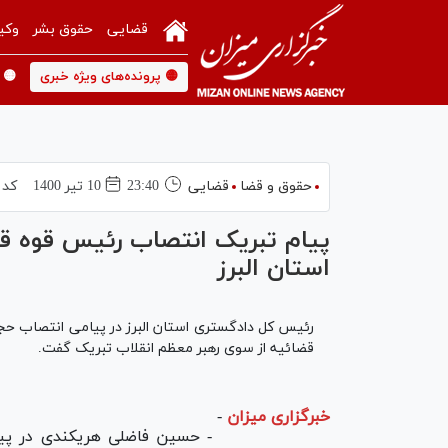
قضایی
حقوق بشر
وکی
🟡 پرونده‌های ویژه خبری
🟡 
حقوق و قضا
قضایی
23:40
10 تير 1400
کد 
پیام تبریک انتصاب رئیس قوه 
استان البرز
رئیس کل دادگستری استان البرز در پیامی انتصاب حجت
قضائیه از سوی رهبر معظم انقلاب تبریک گفت.
خبرگزاری میزان
-
- حسین فاضلی هریکندی در پیا