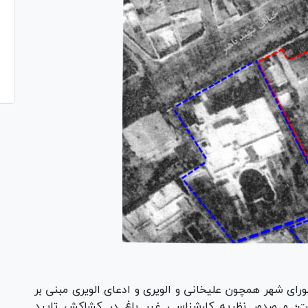
ی شهر همچون علیخانی و الویری و ادعای الویری مبنی بر
ست؛ و صدور نظریه کارشناسی غیر باغ در کشاکش تایید