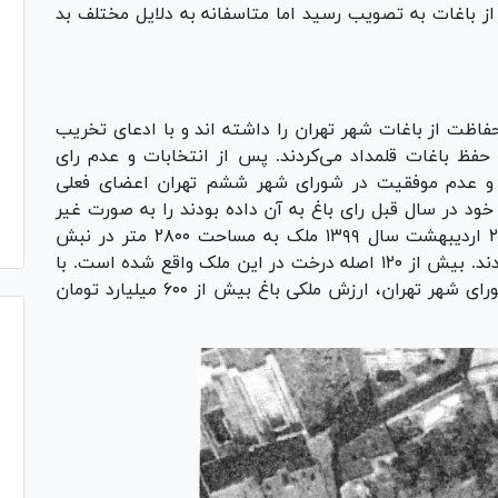
 باغات به تصویب رسید اما متاسفانه به دلایل مختلف بد
اظت از باغات شهر تهران را داشته اند و با ادعای تخریب
 حفظ باغات قلمداد می‌کردند. پس از انتخابات و عدم رای
 و عدم موفقیت در شورای شهر ششم تهران اعضای فعلی
د در سال قبل رای باغ به آن داده بودند را به صورت غیر
باغ مصوب نمودند، شورای اسلامی شهر تهران ۲۳ اردیبهشت سال ۱۳۹۹ ملک به مساحت ۲۸۰۰ متر در نبش
خیابان نیاوران موسوم به باغ دوقلو را مصوب نمودند. بیش از ۱۲۰ اصله درخت در این ملک واقع شده است. با
توجه به ارزش ملکی این باغ با مصوبه غیر باغ شورای شهر تهران، ارزش ملکی باغ بیش از ۶۰۰ میلیارد تومان