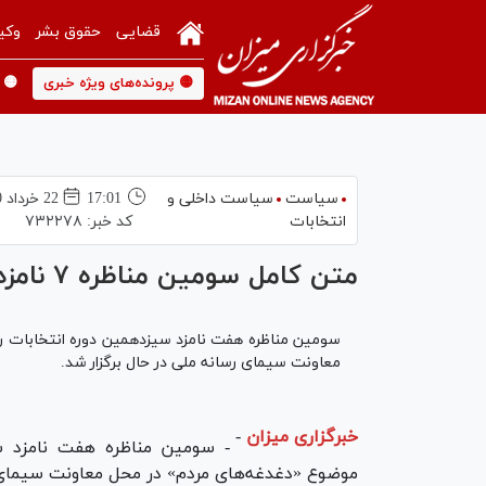
قضایی
حقوق بشر
وکی
🟡 پرونده‌های ویژه خبری
🟡 
سیاست
سیاست داخلی و
17:01
22 خرداد 1400
انتخابات
کد خبر:
۷۳۲۲۷۸
متن کامل سومین مناظره ۷ نامزد انتخابات ریاست‌جمهوری + فیلم
سومین مناظره هفت نامزد سیزدهمین دوره انتخابات 
معاونت سیمای رسانه ملی در حال برگزار شد.
خبرگزاری میزان
-
- سومین مناظره هفت نامزد س
موضوع «دغدغه‌های مردم» در محل معاونت سیمای ر