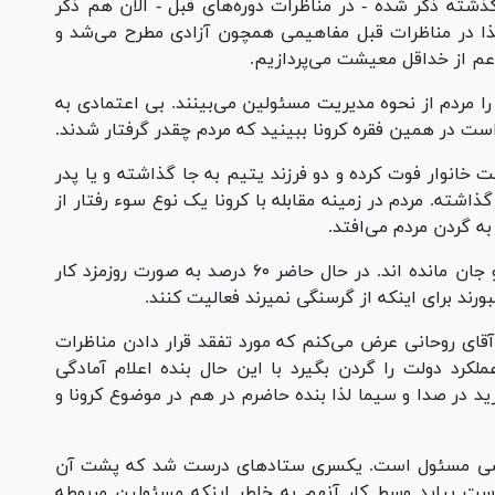
گذشته ذکر شده - در مناظرات دوره‌های قبل - الان هم ذکر
ذا در مناظرات قبل مفاهیمی همچون آزادی مطرح می‌شد و
اعم از خداقل معیشت می‌پردازیم.
ا مردم از نحوه مدیریت مسئولین می‌بینند. بی اعتمادی به
ست در همین فقره کرونا ببینید که مردم چقدر گرفتار شدند.
 خانوار فوت کرده و دو فرزند یتیم به جا گذاشته و یا پدر
اشته. مردم در زمینه مقابله با کرونا یک نوع سوء رفتار از
به گردن مردم می‌افتد.
متاسفانه مردم یک سال از کار و زندگی بین نان و جان مانده اند. در حال حاضر ۶۰ درصد به صورت روزمزد کار
ورند برای اینکه از گرسنگی نمیرند فعالیت کنند.
ی روحانی عرض می‌کنم که مورد تفقد قرار دادن مناظرات
کرد دولت را گردن بگیرد با این حال بنده اعلام آمادگی
ید در صدا و سیما لذا بنده حاضرم در هم در موضوع کرونا و
 کسی مسئول است. یکسری ستاد‌های درست شد که پشت آن
ست بیاید وسط کار آنهم به خاطر اینکه مسئولین مربوطه