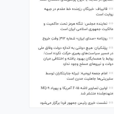
قالیباف: خبرنگار، رزمنده خط مقدم در جبهه
روایت است
نماینده مجلس: تنگه هرمز تحت حاکمیت و
مالکیت جمهوری اسلامی ایران است
روزنامه «صدای ایران» شماره ۴۱۲| وقتِ خروج
پزشکیان: هیچ دولتی به اندازه دولت وفاق ملی
در مسیر سیاست‌های رهبری حرکت نکرده است/
روابط با همسایگان بهبود یافته و اختلافی میان
دولت و نیروهای مسلح وجود ندارد
امام جمعه ارومیه: تبرئه جنایتکاران توسط
سلبریتی‌ها جاهلیت مدرن است
اولین تصاویر لاشه F-۱۵ آمریکا و پهپاد MQ-۹
منهدم‌شده منتشر شد
نشست خبری رئیس‌ جمهور فردا برگزار می‌شود