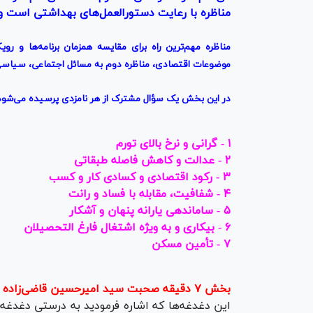
مناظره با رعایت دستورالعمل‌های بهداشتی است و
مناظره
مهم‌ترین
راه برای مقایسه همزمان برنامه‌ها و
رویک
موضوعات اقتصادی، مناظره
دوم
به مسائل اجتماعی، سیاسی 
در این بخش
یک
سؤال
مشترک از هر نامزدی پرسیده می‌شو
۱ - گرانی و نرخ بالای تورم
۲ - عدالت و کاهش فاصله طبقاتی
۳ - رکود اقتصادی و کسادی کار و کسب
۴ - شفافیت، مقابله با فساد و رانت
۵ - ساماندهی یارانه پنهان و آشکار
۶ - بیکاری و به ویژه اشتغال فارغ التحصیلان
۷ - تأمین مسکن
بخش ۷ دقیقه صحبت سید امیرحسین قاضی‌زاده هاشمی
این دغدغه‌ها که اشاره فرمودید به درستی دغدغه