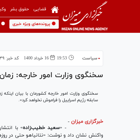
قضایی
حقوق بشر
وکی
🟡 پرونده‌های ویژه خبری
🟡 
سیاست
19:53
16 خرداد 1400
کد خبر:
۴۹
سخنگوی وزارت امور خارجه: زمان
سخنگوی وزارت امور خارجه کشورمان با بیان اینکه زم
سابقه رژیم اسراییل را فراموش نخواهد کرد».
خبرگزاری میزان
-
- «
سعید خطیب‌زاده
» با انتشا
واکنش نشان داد و نوشت: «نتانیاهو حتی در روزه