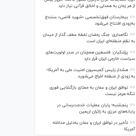
از هر زمان به همدلی و اخلاق قرآنی نیاز دارد
بیمارستان فوق‌تخصصی «شهید قاضی» سنندج
به‌زودی افتتاح می‌شود
نگاهداری: جنگ رمضان نقطه عطف گذار از میدان
به نظم منطقه‌ای ایران است
پزشکیان: فلسطین همچنان در صدر اولویت‌های
سیاست خارجی ایران قرار دارد
هشدار رئیس کمیسیون امنیت ملی به آمریکا؛
به زودی از منطقه اخراج می‌شوید
توافق ایران و عمان به معنای بازگشایی فوری
تنگه هرمز نیست
پنجشنبه؛ پایان ﻋﻤﻠﯿﺎﺕ ﺧﺪﻣﺖ‌ﺭﺳﺎﻧﯽ در
پایانه‌های مرزی ﺑﻪ ﺯﺍﺋﺮان ﺍﺭﺑﻌﯿﻦ
تأخیر در توافق ایران و عمان به‌دلیل مداخله
آمریکا