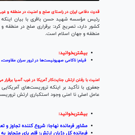
قدرت دفاعی ایران در راستای صلح و امنیت در منطقه و غرب
رئیس مؤسسه شهید حسن باقری
با
بیان
اینکه ا
کشور دارد، تصریح کرد: برقراری صلح در منطقه و
منطقه و جهان اسلام است.
بیشتربخوانید:
فیلم| ناکامی صهیونیست‌ها در ترور سران مقاومت، 
امنیت با رفتن ارتش جنایت‌کار آمریکا در غرب آسیا برقرار م
جعفری با تأکید بر اینکه تروریست‌های آمریکایی 
عامل اصلی
نا
امنی
وجود استکباری ارتش تروریست آ
بیشتربخوانید:
مشاور فرمانده نهاجا: شروع کننده تجاوز و ت
فرمانده کل دژبان ارتش: قلم‌ پای متجاوز به 