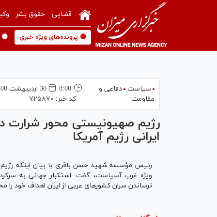
قضایی
حقوق بشر
وکی
🟡 پرونده‌های ویژه خبری
🟡 
سیاست
دفاعی و
8:00
30 ارديبهشت 1400
مقاومت
کد خبر:
۷۲۵۸۷۰
رژیم صهیونیستی محور شرارت در
ایرانی رژیم آمریکا
رئیس مؤسسه شهید حسن باقری با بیان اینکه رژیم 
ویژه غرب آسیاست، گفت: استکبار جهانی به سرکردگی 
ترساندن سران کشورهای عربی از ایران اهداف خود را مح