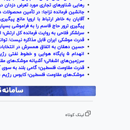
رهایی شناور‌های تجاری مورد تعرض دزدان در
جانشین فرمانده نزاجا: در تأمین محصولات دف
آقایان به خاطر ارتباط با اروپا مانع پیگی
پیگیری ترور حاج قاسم را به فراموشی بسپار
سرلشکر فلاحی به روایت فرمانده کل ارتش؛ از
قدرت موشکی ایران قابل مذاکره نیست/ توا
حسین دهقان به اتفاق همسرش در انتخابات ۱۴۰۰ ثبت‌نام کرد + سوابق و تصا
انهدام ۵ پایگاه هوایی و خطوط نف
سرزمین‌های اشغالی؛ آشیانه موشک‌های مق
قدرت مقاومت فلسطین؛ گامی بلند به سوی 
موشک‌های مقاومت فلسطین؛ کابوس رژیم ص
لینک کوتاه