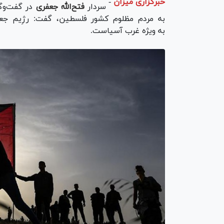
خبرگزاری میزان
-
سردار
فتح‌الله جعفری
در گفت‌وگو
به مردم مظلوم کشور فلسطین، گفت: رژِیم ج
به
ویژه
غرب آسیاست.