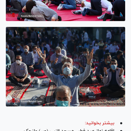
بیشتر بخوانید:
اقامه نماز عید فطر - مسجد النبی (ص) ولنجک