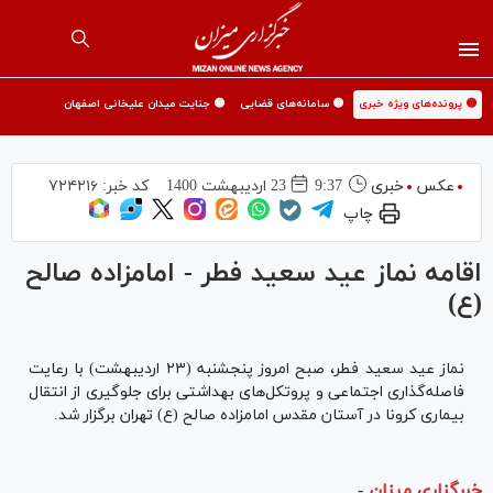
🟡 پرونده‌های ویژه خبری
🟡 سامانه‌های قضایی
🟡 جنایت میدان علیخانی اصفهان
عکس
خبری
9:37
23 ارديبهشت 1400
کد خبر:
۷۲۴۲۱۶
چاپ
اقامه نماز عید سعید فطر - امامزاده صالح
(ع)
نماز عید سعید فطر، صبح امروز پنجشنبه (۲۳ اردیبهشت) با رعایت
فاصله‌گذاری اجتماعی و پروتکل‌های بهداشتی برای جلوگیری از انتقال
بیماری کرونا در آستان مقدس امامزاده صالح (ع) تهران برگزار شد.
خبرگزاری میزان
-