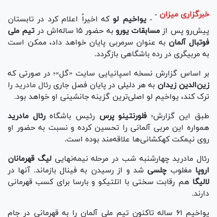
خبرگزاری میزان
-
-
یواخیم لو
که اخیراً اعلام کرد در تابستان
پیش‌رو پس از
مسابقات یورو
به حضور ۱۵ ساله‌اش در
تیم ملی
فوتبال آلمان
به عنوان سرمربی پایان خواهد داد، ممکن است
به مربیگری در رده باشگاهی بازگردد.
بر اساس گزارش نسخه اسپانیایی سایت «گل»؛ در صورتی که
زین‌الدین زیدان
به هر دلیلی در پایان فصل جاری
رئال مادرید
را
ترک کند، یواخیم لو اصلی‌ترین گزینه جانشینی او خواهد بود.
طبق این گزارش؛
فلورنتینو پرس
رئیس باشگاه
رئال مادرید
همواره این مربی آلمانی را تحسین کرده و نسبت به حضور او
روی نیمکت کهکشانی‌ها علاقه‌مند بوده است.
رئال مادرید چهارشنبه شب در مرحله نیمه‌نهایی
لیگ قهرمانان
اروپا
مغلوب
چلسی
شد و از رسیدن به فینال بازماند. آنها در
لالیگا
هم رقابت سختی با اتلتیکو و بارسا برای کسب قهرمانی
دارند.
یواخیم ۶۱ ساله تاکنون تیم ملی آلمان را به قهرمانی در جام