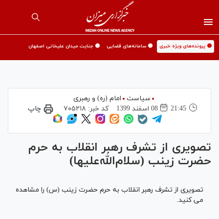
🟡 پرونده‌های ویژه خبری
🟡 سامانه‌های قضایی
🟡 جنایت میدان علیخانی اصفهان
سیاست
امام (ره) و رهبری
21:45
08 اسفند 1399
کد خبر:
۷۰۵۲۱۸
چاپ
تصویری از تشرف رهبر انقلاب به حرم
حضرت زینب (سلام‌الله‌علیها)
تصویری از تشرف رهبر انقلاب به حرم حضرت زینب (س) را مشاهده
می کنید.