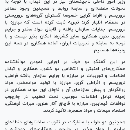
وزیر امور داخلی تاجیکستان نیز در این دیدار، با توجه به
تحولات منطقه‌ای و سابقه روابط و همچنین وجود مظاهر
تروریسم و افراط گرایی خصوصا گسترش گروه‌های تروریستی
در منطقه، اظهار کرد: تجربه ثابت کرده است که مبارزه با
تروریسم، جنایات سازمان یافته و قاچاق مواد مخدر و جرایم
سایبری بدون همکاری سایر کشور‌ها امکان پذیر نیست و با
توجه به سابقه و تجربیات ایران، آماده همکاری در همه این
زمینه‌ها هستیم.
در این گفتگو دو طرف بر اجرایی نمودن موافقتنامه
همکاری‌های امنیتی و انتظامی دو کشور، همکاری و تبادل
اطلاعات و تجربیات در مبارزه با جرایم سازمان یافته فراملی،
تروریسم و افراطی گری، مبارزه با تولید موادمخدر، مواد
روانگردان و پیش سازه‌های آن و قاچاق این مواد، همکاری در
زمینه تبادل اطلاعات مجرمین تحت تعقیب در چارچوب
توافقات فیمابین، مبارزه با قاچاق آثار هنری، میراث فرهنگی،
اسلحه، مهمات و مواد منفجره، تاکید کردند.
همچنین دو طرف با مشارکت در تقویت ساختار‌های منطقه‌ای
مبارزه با مواد مخدر در چارچوب همکاری‌های دوجانبه و