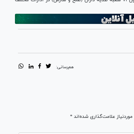
حجت الاسلام والمسلمین حیدری ادامه داد: تاکنون ۷۱ شعبه طلایه داران (صلح و سازش) در ادارات مختلف
هم‌رسانی:
ردنیاز علامت‌گذاری شده‌اند *