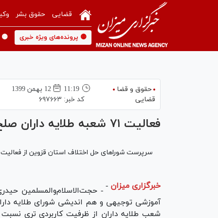
قضایی
حقوق بشر
وکی
🟡 پرونده‌های ویژه خبری
🟡 
حقوق و قضا
11:19
12 بهمن 1399
قضایی
کد خبر:
۶۹۷۶۶۳
فعالیت ۷۱ شعبه طلایه داران صلح و سازش در قزوین
سرپرست شورا‌های حل اختلاف استان قزوین از فعالیت ۷۱ شعبه طلایه داران صلح و سازش در این استان خبر داد.
خبرگزاری میزان
-
- حجت‌الاسلام‌والمسلمین حید
آموزشی توجیهی و هم اندیشی شورای طلایه دارا
شعب طلایه داران از ظرفیت کاربردی تری نسبت به