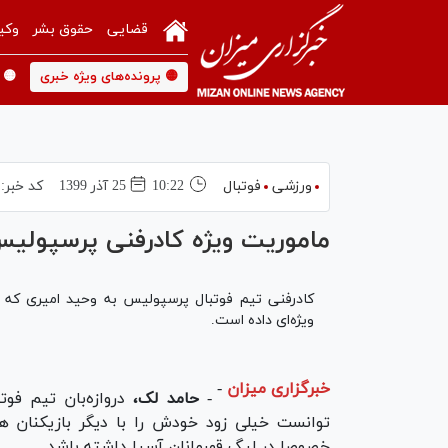
قضایی
حقوق بشر
وکی
🟡 پرونده‌های ویژه خبری
🟡 
ورزشی
فوتبال
10:22
25 آذر 1399
کد خبر:
ماموریت ویژه کادرفنی پرسپولیس
کادرفنی تیم فوتبال پرسپولیس به وحید امیری که ب
ویژه‌ای داده است.
خبرگزاری میزان
-
-
حامد لک،
دروازه‌بان تیم فوت
توانست خیلی زود خودش را با دیگر بازیکنان 
خصوصا در لیگ قهرمانان آسیا داشته باشد.