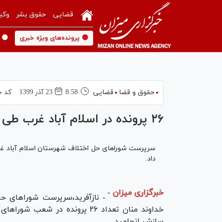
قضایی
حقوق بشر
وکی
🟡 پرونده‌های ویژه خبری
🟡 
حقوق و قضا
قضایی
8:58
23 آذر 1399
کد خ
۲۶ پرونده در اسلام آباد غرب طی یک هفته به سازش رسید
داد.
خبرگزاری میزان
-
- نازآفرید،سرپرست شورا‌های ح
خداوند منان تعداد ۲۶ پرونده در
سازش انجامید.