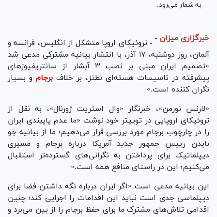
به شمار می‌رود.
خبرگزاری میزان
-
- تروئیکای اروپا متشکل از انگلیس، فرانسه و
آلمان، روز دوشنبه، ۱۷ آذر، با انتشار بیانیه مشترکی مدعی شد
«تصمیم ایران مبنی بر نصب ۳ آبشار از سانتریفیوز‌های
پیشرفته در تاسیسات هسته‌‎ای نطنز، بر خلاف
برجام
و بسیار
نگران کننده است.»
«لارنس نورمن»، خبرنگار «وال استریت ژورنال»، به نقل از
تروئیکای اروپایی در توییتر خود نوشت «ما عدم پایبندی ایران
را در چارچوب برجام مورد بررسی قرار می‌دهیم؛ ما از بیانیه جو
بایدن رییس جمهور جدید آمریکا درباره برجام و مسیری
دیپلماتیک برای پرداختن به نگرانی‌های گسترده‌تر استقبال
می‌کنیم؛ این در راستای منافع همه است.»
این بیانیه مدعی است «اگر ایران درباره نگه داشتن فضا برای
دیپلماسی جدی است نباید این اقدامات را اجرایی کند؛ چنین
اقدامی تلاش‌های مشترک ما برای حفظ برجام را از بین می‌برد و