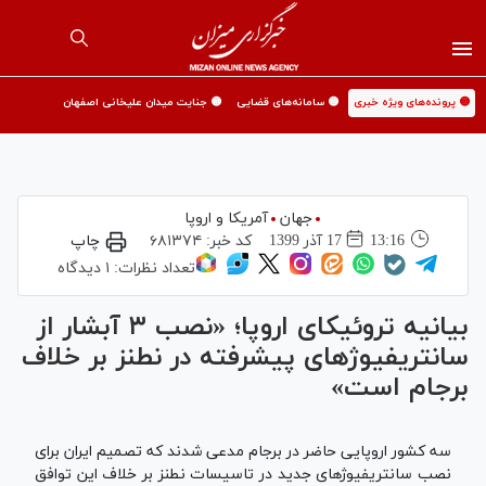
🟡 پرونده‌های ویژه خبری
🟡 سامانه‌های قضایی
🟡 جنایت میدان علیخانی اصفهان
جهان
آمریکا و اروپا
13:16
17 آذر 1399
کد خبر:
۶۸۱۳۷۴
چاپ
تعداد نظرات:
۱ دیدگاه
بیانیه تروئیکای اروپا؛ «نصب ۳ آبشار از
سانتریفیوژ‌های پیشرفته در نطنز بر خلاف
برجام است»
سه کشور اروپایی حاضر در برجام مدعی شدند که تصمیم ایران برای
نصب سانتریفیوژ‌های جدید در تاسیسات نطنز بر خلاف این توافق