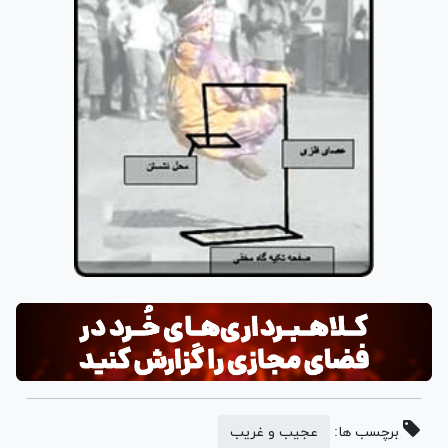
برچسب ها:
عجیب و غریب