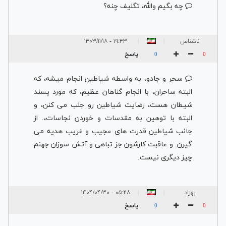
چه بگیم والله، تگلیف چنه؟
ناشناس
۱۹:۴۳ - ۱۴۰۳/۱۱/۱۸
|
|
پاسخ
0
0
سحر و جادو، به واسطه شیاطین انجام میشه، که
البته ساحران، با انجام گناهان عظیم، که مورد پسند
شیطان هست، رضایت شیاطین رو جلب می کنن، و
البته با توهین به مقدسات و خوردن نجاسات،. از
جانب شیاطین قدرت های عجیب و غریب هدیه می
گیرن. و عاقبت کارشون جز تباهی و آتش سوزان جهنم
چیز دیگری نیست.
بهزاد
۰۵:۲۸ - ۱۴۰۴/۰۴/۳۰
|
|
پاسخ
0
0