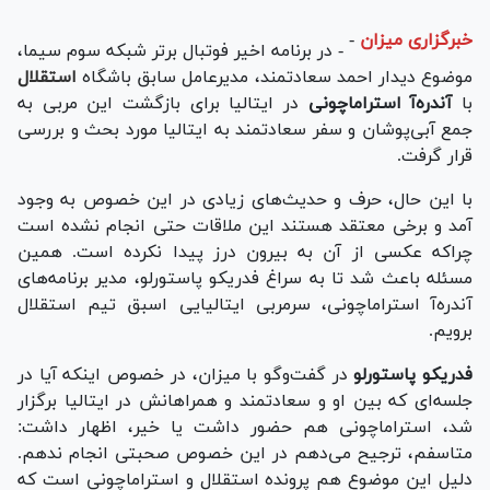
خبرگزاری میزان
-
- در برنامه اخیر فوتبال برتر شبکه سوم سیما،
موضوع دیدار احمد سعادتمند، مدیرعامل سابق باشگاه
استقلال
با
آندره‌آ استراماچونی
در ایتالیا برای بازگشت این مربی به
جمع آبی‌پوشان و سفر سعادتمند به ایتالیا مورد بحث و بررسی
قرار گرفت.
با این حال، حرف و حدیث‌های زیادی در این خصوص به وجود
آمد و برخی معتقد هستند این ملاقات حتی انجام نشده است
چراکه عکسی از آن به بیرون درز پیدا نکرده است. همین
مسئله باعث شد تا به سراغ فدریکو پاستورلو، مدیر برنامه‌های
آندره‌آ استراماچونی، سرمربی ایتالیایی اسبق تیم استقلال
برویم.
فدریکو پاستورلو
در گفت‌وگو با میزان، در خصوص اینکه آیا در
جلسه‌ای که بین او و سعادتمند و همراهانش در ایتالیا برگزار
شد، استراماچونی هم حضور داشت یا خیر، اظهار داشت:
متاسفم، ترجیح می‌دهم در این خصوص صحبتی انجام ندهم.
دلیل این موضوع هم پرونده استقلال و استراماچونی است که