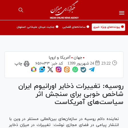
🟡 پرونده‌های ویژه خبری
🟡 سامانه‌های قضایی
🟡 جنایت میدان علیخانی اصفهان
جهان
آمریکا و اروپا
23:22
24 شهريور 1399
کد خبر:
۶۵۶۰۳۳
چاپ
روسیه: تغییرات ذخایر اورانیوم ایران
شاخص خوبی برای سنجش اثر
سیاست‌های آمریکاست
نماینده دائم روسیه در سازمان‌های بین‌المللی مستقر در وین با
انتشار پیامی در فضای مجازی نوشت: تغییرات در میزان ذخایر