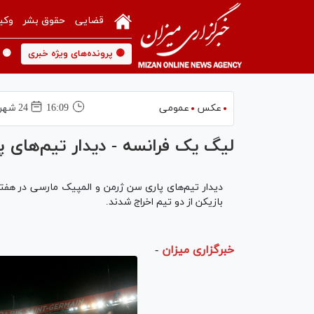
قضایی
حقوق بشر
وکی
🟡 پرونده‌های ویژه خبری
🟡 
عکس
عمومی
16:09
24 شهريور 1399
لیگ یک فرانسه - دیدار تیم‌های 
دیدار تیم‌های پاری سن ژرمن و المپیک مارسی در هفت
بازیکن از دو تیم اخراج شدند.
خبرگزاری میزان
-