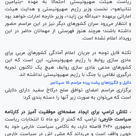
ریاست هیئت صهیونیستی احتمالا به عهده «بنیامین
نتانیاهو»، نخست وزیر رژیم صهیونیستی و هدایت هیئت
اماراتی برعهده «عبدالله بن زاید»، وزیر خارجه امارات خواهد بود
و انتظار می‌رود سران کشور‌های دیگر نیز در این مراسم حضور
داشته باشند؛ هرچند هنوز فهرستی از مهمانان حاضر در این
رویداد اعلام نشده است.
نکته قابل توجه در جریان اعلام آمادگی کشور‌های عربی برای
عادی سازی روابط با رژیم صهیونیستی، این است که این
کشور‌های مدعی عادی سازی روابط، هیچ یک تاکنون تجربه
درگیری نظامی یا جنگ با رژیم صهیونیستی نداشته اند.
دلایل و انگیزه‌های پشت پرده مراسم ۱۵ سپتامبر
برگزاری مراسم امضای توافق صلح درکاخ سفید دارای دلایلی
است که می‌توان به صورت زیر آنها را دسته بندی کرد:
- تلاش ترامپ برای ایجاد صفحه‌ای موفقیت آمیز در کارنامه
سیاست خارجی:
ترامپ که کمتر از دو ماه تا انتخابات ریاست
جمهوری ۲۰۲۰ فاصله دارد، به ناکامی سیاست خارجی خود به
خوبی واقف است و می‌داند که مشی اش در سیاست خارجی