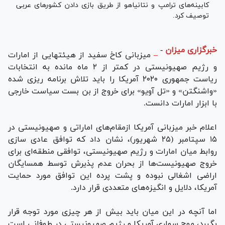
کابینه‌های ترامپ و نتانیاهو از طریق بازی دادن کشور‌های عربی
توصیف کرد.
خبرگزاری میزان
-
–
میزبانی کاخ سفید از هیئت‎هایی از امارات
و رژیم صهیونیستی در کمتر از ۲ ماه مانده به انتخابات
ریاست جمهوری ۲۰۲۰ آمریکا را باید تلاش برنامه ریزی شده
«واشنگتن» و «تل آویو» برای خروج از بن بست سیاست خارجی
با ابزار امارات دانست.
اعلام خبر میزبانی آمریکا ازمقام‌های اماراتی و صهیونیستی در
۱۵ سپتامبر (۲۵ شهریور)، نشان داد که توافق عادی سازی
روابط میان امارات و رژیم صهیونیستی، توافقی منطقه‌ای برای
خروج صهیونیست‌ها از بحران عدم پذیرش توسط همسایگان
اراضی اشغالی نبوده و پشت پرده این توافق مورد حمایت
آمریکا، دلایل و انگیزه‌های متعددی قرار دارد.
اما آنچه در این میان باید بیش از هر چیزی مورد توجه قرار
بگیرد، موج سواری آمریکا و رژیم صهیونیستی در طوفانی است