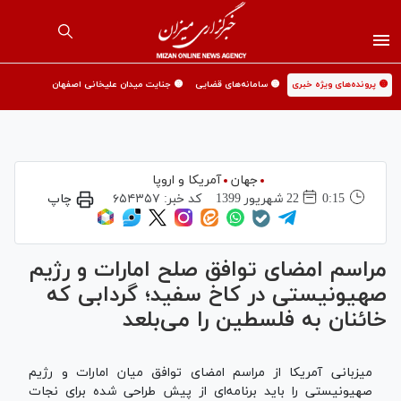
🟡 پرونده‌های ویژه خبری
🟡 سامانه‌های قضایی
🟡 جنایت میدان علیخانی اصفهان
جهان
آمریکا و اروپا
0:15
22 شهريور 1399
کد خبر:
۶۵۴۳۵۷
چاپ
مراسم امضای توافق صلح امارات و رژیم
صهیونیستی در کاخ سفید؛ گردابی که
خائنان به فلسطین را می‌بلعد
میزبانی آمریکا از مراسم امضای توافق میان امارات و رژیم
صهیونیستی را باید برنامه‌ای از پیش طراحی شده برای نجات