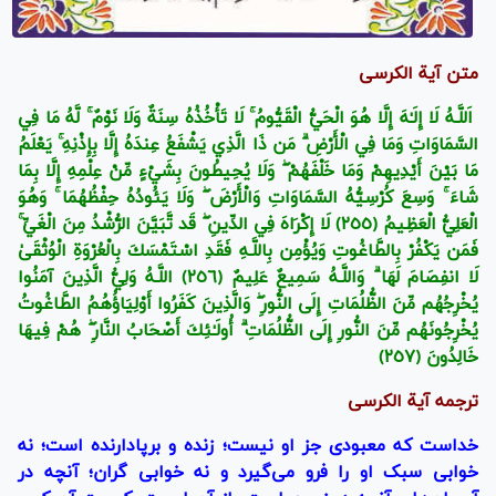
متن آیة الکرسی
اَللَّـهُ لَا إِلَـٰهَ إِلَّا هُوَ الْحَيُّ الْقَيُّومُ ۚ لَا تَأْخُذُهُ سِنَةٌ وَلَا نَوْمٌ ۚ لَّهُ مَا فِي
السَّمَاوَاتِ وَمَا فِي الْأَرْ‌ضِ ۗ مَن ذَا الَّذِي يَشْفَعُ عِندَهُ إِلَّا بِإِذْنِهِ ۚ يَعْلَمُ
مَا بَيْنَ أَيْدِيهِمْ وَمَا خَلْفَهُمْ ۖ وَلَا يُحِيطُونَ بِشَيْءٍ مِّنْ عِلْمِهِ إِلَّا بِمَا
شَاءَ ۚ وَسِعَ كُرْ‌سِيُّهُ السَّمَاوَاتِ وَالْأَرْ‌ضَ ۖ وَلَا يَئُودُهُ حِفْظُهُمَا ۚ وَهُوَ
الْعَلِيُّ الْعَظِيمُ ﴿٢٥٥﴾ لَا إِكْرَ‌اهَ فِي الدِّينِ ۖ قَد تَّبَيَّنَ الرُّ‌شْدُ مِنَ الْغَيِّ ۚ
فَمَن يَكْفُرْ‌ بِالطَّاغُوتِ وَيُؤْمِن بِاللَّـهِ فَقَدِ اسْتَمْسَكَ بِالْعُرْ‌وَةِ الْوُثْقَىٰ
لَا انفِصَامَ لَهَا ۗ وَاللَّـهُ سَمِيعٌ عَلِيمٌ ﴿٢٥٦﴾ اللَّـهُ وَلِيُّ الَّذِينَ آمَنُوا
يُخْرِ‌جُهُم مِّنَ الظُّلُمَاتِ إِلَى النُّورِ‌ ۖ وَالَّذِينَ كَفَرُ‌وا أَوْلِيَاؤُهُمُ الطَّاغُوتُ
يُخْرِ‌جُونَهُم مِّنَ النُّورِ‌ إِلَى الظُّلُمَاتِ ۗ أُولَـٰئِكَ أَصْحَابُ النَّارِ‌ ۖ هُمْ فِيهَا
خَالِدُونَ ﴿٢٥٧﴾
ترجمه آیة الکرسی
خداست كه معبودى جز او نيست؛ زنده و برپادارنده است؛ نه
خوابى سبک او را فرو مى‌گيرد و نه خوابى گران؛ آنچه در