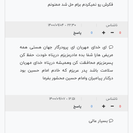
فکرش رو نمیکردم برام حل شد ممنونم
ناشناس
۲۲:۳۰ - ۱۴۰۰/۰۹/۰۴
|
|
پاسخ
0
0
ای خدای مهربان ای پرودرگار جهان هستی همه
مریض هارا شفا بده مادرعزیزم درپناه خودت حفظ کن
پسرعزیزم محافظت کن وهمیشه درپناه خدای مهربان
سلامت باشد پدر عریزم که خادم امام حسین بود
درکنار پیامبران وامام حسین محشور بفرما
ناشناس
۱۲:۵۱ - ۱۴۰۰/۰۹/۰۷
|
|
پاسخ
0
0
بسیار عالی