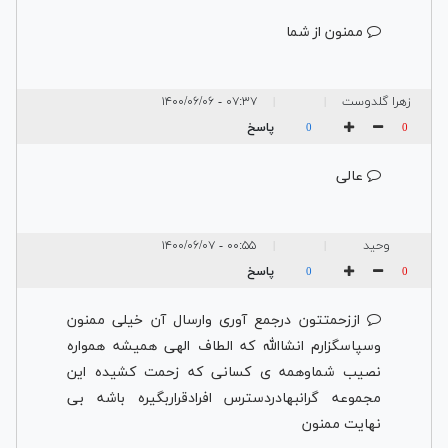
ممنون از شما
زهرا گلدوست
۰۷:۳۷ - ۱۴۰۰/۰۶/۰۶
|
|
پاسخ
0
0
عالی
وحید
۰۰:۵۵ - ۱۴۰۰/۰۶/۰۷
|
|
پاسخ
0
0
اززحمتتون درجمع آوری وارسال آن خیلی ممنون
وسپاسگزارم انشاالله که الطاف الهی همیشه همواره
نصیب شماوهمه ی کسانی که زحمت کشیده این
مجموعه گرانبهادردسترس افرادقراربگیره باشه بی
نهایت ممنون