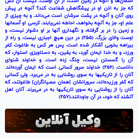
آسمان‌ها و آنچه در زمين است، از آنِ اوست. كيست آن كس
كه جز به اذن او در پيشگاهش شفاعت كند؟ آنچه در پيش
روى آنان و آنچه در پشت سرشان است مى‌داند. و به چيزى از
علم او، جز به آنچه بخواهد، احاطه نمى‌يابند. كرسى او آسمانها
و زمين را در بر گرفته، و نگهدارى آنها بر او دشوار نيست، و
اوست والاى بزرگ. (۲۵۵) در دين هيچ اجبارى نيست. و راه از
بيراهه بخوبى آشكار شده است. پس هر كس به طاغوت كفر
ورزد، و به خدا ايمان آورد، به يقين، به دستاويزى استوار، كه
آن را گسستن نيست، چنگ زده است. و خداوند شنواى
داناست. (۲۵۶) خداوند سرور كسانى است كه ايمان آورده‌اند.
آنان را از تاريكيها به سوى روشنايى به در مى‌برد. ولى كسانى
كه كفر ورزيده‌اند، سرورانشان [همان عصيانگران] طاغوتند، كه
آنان را از روشنايى به سوى تاريكيها به در مى‌برند. آنان اهل
آتشند كه خود، در آن جاودانند.(۲۵۷)