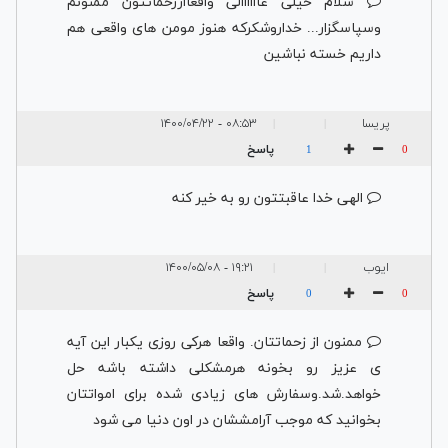
سلام خیلی عاااااالی واقعااززحماتتون ممنونم
وسپاسگزار... خداروشکرکه هنوز مومن های واقعی هم
داریم خسته نباشین
پریسا
۰۸:۵۳ - ۱۴۰۰/۰۴/۲۲
|
|
پاسخ
1
0
الهی خدا عاقبتتون رو به خیر کنه
ایوب
۱۹:۲۱ - ۱۴۰۰/۰۵/۰۸
|
|
پاسخ
0
0
ممنون از زحماتتان. واقعا هرکی روزی یکبار این آیه
ی عزیز رو بخونه هرمشکلی داشته باشه حل
خواهد.شد.وسفارش های زیادی شده برای امواتتان
بخوانید که موجب آرامششان در اون دنیا می شود