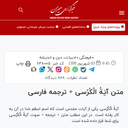
🟡 پرونده‌های ویژه خبری
🟡 سامانه‌های قضایی
🟡 جنایت میدان علیخانی اصفهان
فرهنگی
ادبیات، دین و اندیشه
0:45
03 شهريور 1399
کد خبر:
۶۴۸۰۰۵
چاپ
تعداد نظرات:
۸۶۸ دیدگاه
متن آيَةُ الْكُرْسى‌ + ترجمه فارسی
آيَةُ الْكُرْسى‌ یکی از آیات مقدس است که اسم اعظم خدا در آن به
کار رفته است. در این مطلب متن + ترجمه + صوت آيَةُ الْكُرْسى‌
برای شما قرار داده شده است.