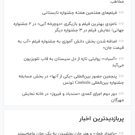
مخاطب
فیلم‌های هفتمین هفته جشنواره تابستانی
نامزدی بهترین فیلم و بازیگری «دوچرخه آبی» در ۲ جشنواره
جهانی/ نمایش فیلم در ۳ جشنواره دیگر
اضافه شدن بخش دانش آموزی به جشنواره فیلم «آب به
قیمت جان»
«آسباد»؛ روایتی تازه از دل سیستان به قاب تلویزیون
می‌آید
پنجمین حضور بین‌المللی «یکی از آنها» در بخش مسابقه
جشنواره بین‌المللی Cinétoile تونس
دور دوم اجرای کمدی «سندباد و فیروز» در خانه نمایش
مهرگان
پربازدیدترین اخبار
«بامداد خمار» و هنر جان بخشیدن به یک رمان عامه‌پسند