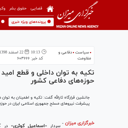
قضایی
حقوق بشر
وکی
🟡 پرونده‌های ویژه خبری
🟡 
سیاست
دفاعی و
10:13
22 اسفند 1398
مقاومت
کد خبر:
۶۰۴۶۶۶
تکیه به توان داخلی و قطع امید
حوزه‌های دفاعی کشور
جانشین قرارگاه ثارالله گفت: تکیه و اطمینان به تو
پیشرفت نیروهای مسلح جمهوری اسلامی ایران در حوز
خبرگزاری میزان
-
سردار «
اسماعیل کوثری
» در گ