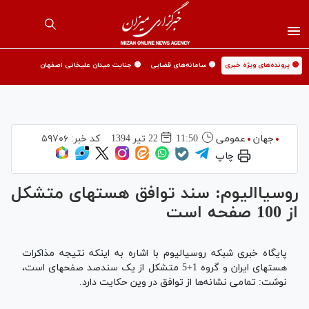
🟡 پرونده‌های ویژه خبری
🟡 سامانه‌های قضایی
🟡 جنایت میدان علیخانی اصفهان
جهان
عمومی
11:50
22 تير 1394
کد خبر:
۵۹۷۰۶
چاپ
روسیاالیوم: سند توافق هسته‎ای متشکل
از 100 صفحه است
پایگاه خبری شبکه روسیالیوم با اشاره به اینکه نتیجه مذاکرات
هسته‎ای ایران و گروه 1+5 متشکل از یک سندصد صفحه‎ای است،
نوشت: تمامی نشانه‌ها از توافق در وین حکایت دارد.