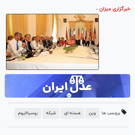
خبرگزاری میزان
-
برچسب ها:
وین
هسته ای
شبکه
روسیاالیوم