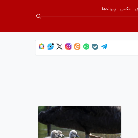
ی
عکس
پیوندها