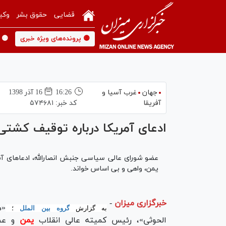
قضایی
حقوق بشر
وکی
🟡 پرونده‌های ویژه خبری
🟡 
جهان
غرب آسیا و
16:26
16 آذر 1398
آفریقا
کد خبر:
۵۷۴۶۸۱
ادعای آمریکا درباره توقیف کشت
عضو شورای عالی سیاسی جنبش انصارالله، ادعا‌های آ
یمن، واهی و بی اساس خواند.
خبرگزاری میزان
-
«م
به گزارش
گروه بین الملل
؛
الحوثی»، رئیس کمیته عالی انقلاب
یمن
و عض