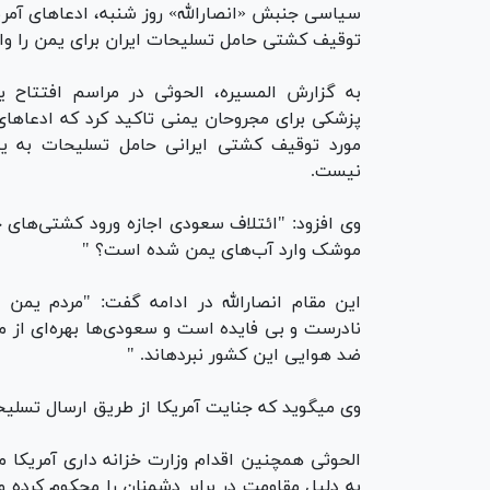
سیاسی جنبش «انصارالله» روز شنبه، ادعا‌های آمری
توقیف کشتی حامل تسلیحات ایران برای یمن را وا
به گزارش المسیره، الحوثی در مراسم افتتاح 
پزشکی برای مجروحان یمنی تاکید کرد که ادعا‌های 
مورد توقیف کشتی ایرانی حامل تسلیحات به 
نیست.
وی افزود: "ائتلاف سعودی اجازه ورود کشتی‌های 
موشک وارد آب‌های یمن شده است؟ "
این مقام انصارالله در ادامه گفت: "مردم یمن ث
نادرست و بی فایده است و سعودی‌ها بهره‌ای از مزا
ضد هوایی این کشور نبرده‎اند. "
وی می‎گوید که جنایت آمریکا از طریق ارسال تسلیحات به یمن قابل چشم‎پوشی نیست.
الحوثی همچنین اقدام وزارت خزانه داری آمریکا مب
به دلیل مقاومت در برابر دشمنان را محکوم کرده 