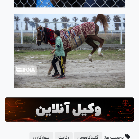
برچسب ها:
گنبدکاووس
رقابت
سوارکاری