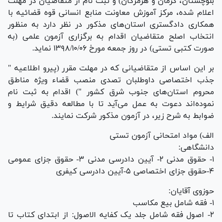
بلوچستان، کرمان و هرمزگان) و ثبت نام از متقاضیان در مهلت
اعلام شده، مرکز آموزش معاونت منابع انسانی قوه قضائیه با
همکاری دادگستری استان‌های مذکور در نظر دارد به منظور
انتخاب اصلح متقاضیان اقدام به برگزاری آزمون علمی (به
صورت کتبی تستی) در روز جمعه مورخ ۱۳۹۸/۱۰/۰۶ نماید.
بر این اساس از متقاضیانی که در مهلت مقرر (پیرو اطلاعیه "
جذب اختصاصی داوطلبان تصدی منصب قضاء ویژه مناطق
محروم استان‌های جنوب شرق کشور ") اقدام به ثبت نام
نموده‌اند دعوت به عمل می‌آید تا با مطالعه دقیق شرایط و
ضوابط به شرح زیر، در آزمون مذکور شرکت نمایند.
الف) مواد امتحانی آزمون تستی
دانشگاهی:
۱- حقوق مدنی ۲- آیین دادرسی مدنی ۳- حقوق جزای عمومی
۴-حقوق جزای اختصاصی ۵-آیین دادرسی کیفری
حوزوی آقایان:
۱- فقه شامل بیع مکاسب
۲- اصول فقه شامل جلد یک کفایه الاصول: از ابتدای کتاب تا