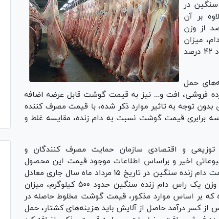
 سنگین در
لاوه بر آن
ان، خس گیری و. حدود ۱۵ درصد از وزن
ام، میزان
گوشت حاصل از کشتار دام سنگین میانگین حدود ۴۲ درصد
‌های حمل
ده فروشی، افت و... نیز به قیمت گوشت قابل عرضه اضافه
بدون توجه به تاثیر موارد ذکر شده، با قیمت مصرف کننده
 برابری قیمت گوشت نسبت به دام زنده، مقایسه غلط و
ی توزیعی و اقتصادی سازمان حمایت مصرف کنندگان و
طبوعاتی اخیر و براساس اطلاعات موجود قیمت این محصول
در سامانه قیمت این سازمان، متوسط کشوری قیمت دام زنده سنگین در تاریخ ۱۵ مرداد ماه سال جاری معادل
هر کیلو ۳۴ هزار و ۵۲۰ تومان است که با فرض وزن یک راس دام زنده سنگین حدود ۵۰۰ کیلوگرم، میزان
ت تقریبی ۲۱۵ کیلوگرم بوده که بر اساس موارد مذکور، قیمت گوشت مخلوط حاصله در
واهد بود که پس از کسر درآمد حاصل از آلایش باید هزینه‌های کشتار، حمل