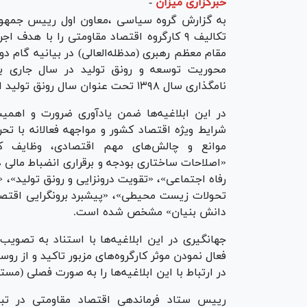
خبرگزاری میزان
-
به گزارش گروه سیاسی ،معاون اول رییس جمهور
تکالیف ۹ کارگروه اقتصاد مقاومتی را با هدف ا
مقام معظم رهبری (مدظله‌العالی) در بیانیه گام دو
محوریت توسعه و رونق تولید در سال جاری با
نامگذاری سال ۱۳۹۸ تحت عنوان سال رونق تولید ابلاغ کرد.
در این ابلاغیه‌ها ضمن یادآوری ضرورت و اهمی
شرایط ویژه اقتصاد کشور و مواجهه فعالانه با تحر
موانع و چالش‌های مهم اقتصادی، وظایف کار
«اصلاحات ساختاری بودجه و برقراری انضباط مالی
رفاه اجتماعی»، «تقویت درونزایی و رونق تولید»، 
تحولات زیست محیطی»، «پیشبرد برونگرایی اقتصاد
دانش بنیان» مشخص شده است.
فعال نمودن موثر کارگروه‌های مزبور تاکید و از ر
در ارتباط با این ابلاغیه‌ها را به صورت فصلی (م
رییس ستاد فرماندهی اقتصاد مقاومتی در تبی