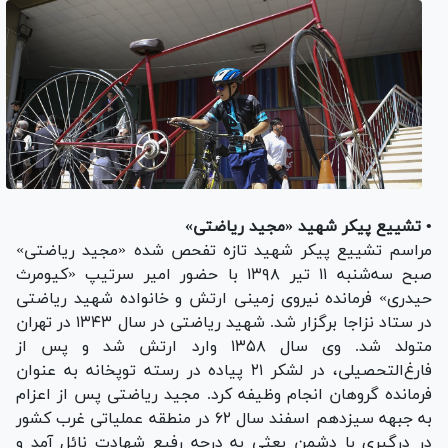
• تشییع پیکر شهید «مجید ریاضتی»
مراسم تشییع پیکر شهید تازه تفحص شده «مجید ریاضتی»
صبح سه‌شنبه ۱۱ تیر ۱۳۹۸ با حضور امیر سرتیپ «کیومرث
حیدری» فرمانده نیروی زمینی ارتش و خانواده شهید ریاضتی
در ستاد نزاجا برگزار شد. شهید ریاضتی در سال ۱۳۴۳ در تهران
متولد شد. وی سال ۱۳۵۸ وارد ارتش شد و پس از
فارغ‌التحصیلی، در لشکر ۲۱ پیاده در رسته توپخانه به عنوان
فرمانده گروهان انجام وظیفه کرد. مجید ریاضتی پس از اعزام
به جبهه سیزدهم اسفند سال ۶۲ در منطقه عملیاتی غرب کشور
در درگیری با دشمن بعثی به درجه رفیع شهادت نائل آمد و