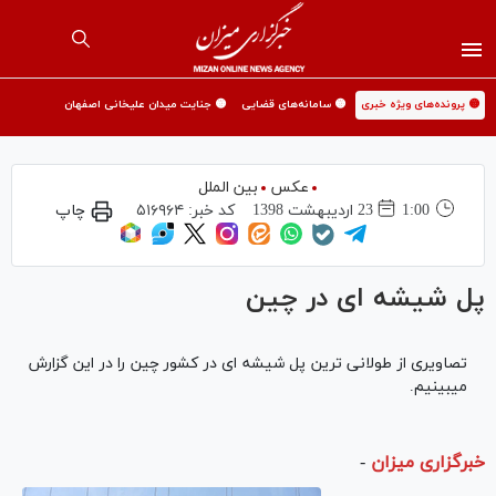
🟡 پرونده‌های ویژه خبری
🟡 سامانه‌های قضایی
🟡 جنایت میدان علیخانی اصفهان
عکس
بین الملل
1:00
23 ارديبهشت 1398
کد خبر:
۵۱۶۹۶۴
چاپ
پل شیشه ای در چین
تصاویری از طولانی ترین پل شیشه ای در کشور چین را در این گزارش
میبینیم.
خبرگزاری میزان
-