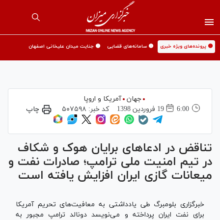
🟡 پرونده‌های ویژه خبری
🟡 سامانه‌های قضایی
🟡 جنایت میدان علیخانی اصفهان
جهان
آمریکا و اروپا
6:00
19 فروردين 1398
کد خبر:
۵۰۷۵۹۸
چاپ
تناقض در ادعا‌های برایان هوک و شکاف
در تیم امنیت ملی ترامپ؛ صادرات نفت و
میعانات گازی ایران افزایش یافته است
خبرگزاری بلومبرگ طی یادداشتی به معافیت‌های تحریم آمریکا
برای نفت ایران پرداخته و می‌نویسد دونالد ترامپ مجبور به