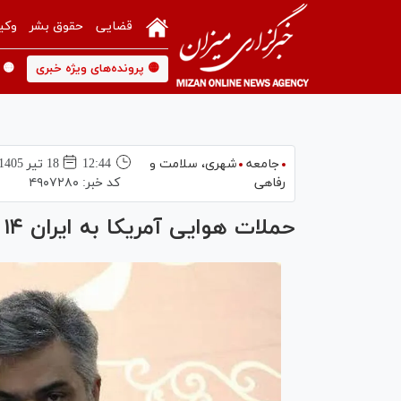
قضایی
حقوق بشر
وکی
🟡 پرونده‌های ویژه خبری
🟡 
جامعه
شهری،‌ سلامت و
12:44
18 تير 1405
رفاهی
کد خبر:
۴۹۰۷۲۸۰
حملات هوایی آمریکا به ایران ۱۴ شهید و ۷۸ مجروح بر جای گذاشت