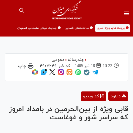
🟡 پرونده‌های ویژه خبری
🟡 سامانه‌های قضایی
🟡 جنایت میدان علیخانی اصفهان
چندرسانه
عمومی
10:22
18 تير 1405
کد خبر:
۴۹۰۷۲۴۹
چاپ
Play
دانلود
کد ویدیو
Video
قابی ویژه از بین‌الحرمین در بامداد امروز
که سراسر شور و غوغاست