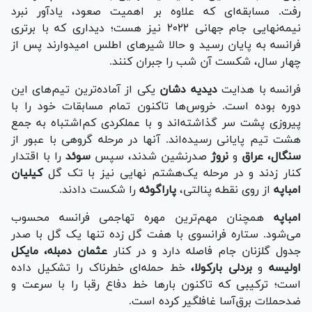
رفت. مسابقه‌ای که علاوه بر اهمیت صعود، یادآور نبرد
نیمه‌نهایی جام جهانی ۲۰۲۲ نیز هست؛ دیداری که با برتری
فرانسه به پایان رسید و حالا شیر‌های اطلس امیدوارند پس از
چهار سال، شکست آن شب را جبران کنند.
فرانسه با هدایت
دیدیه دشان
یکی از آماده‌ترین تیم‌های این
دوره بوده است. خروس‌ها تاکنون تمام مسابقات خود را با
پیروزی پشت سر گذاشته‌اند و با عملکردی کم‌اشتباه به جمع
هشت تیم پایانی رسیده‌اند. آنها در مرحله گروهی با عبور از
سنگال، عراق
و
نروژ
صدرنشین شدند، سپس
سوئد
را با اقتدار
کنار زدند و در مرحله یک‌هشتم نهایی نیز با تک گل
کیلیان
امباپه
از روی نقطه پنالتی،
پاراگوئه
را شکست دادند.
امباپه
همچنان مهم‌ترین مهره تهاجمی فرانسه محسوب
می‌شود. ستاره فرانسوی با هفت گل زده تنها یک گل با صدر
جدول گلزنان جام فاصله دارد و در کنار
عثمان دمبله، مایکل
اولیسه
و
بردلی بارکولا،
خط حمله‌ای خطرناک را تشکیل داده
است؛ ترکیبی که تاکنون بار‌ها خط دفاع رقبا را با سرعت و
ضدحملات برق‌آسا غافلگیر کرده است.