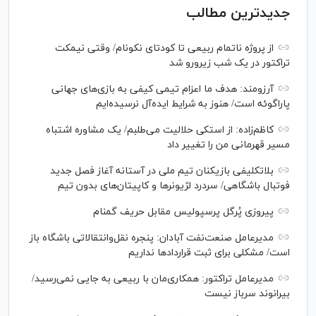
جدیدترین مطالب
از پروژه ناتمام ربیعی تا کودتای نکونام/ وقتی نیمکت
تراکتور در یک شب زیرورو شد
آرزومند: هدف ما اعزام تیمی کیفی به بازی‌های جهانی
پاراگوئه است/ هنوز به شرایط ایده‌آل نرسیده‌ایم
کاظم‌زاده: از استکی حلالیت می‌طلبم/ یک مشاوره اشتباه
مسیر قهرمانی من را تغییر داد
بلاتکلیفی بازیکنان تیم ملی در آستانه آغاز فصل جدید
فوتبال باشگاهی/ سردرد لژیونر‌ها و کاپیتان‌های بدون تیم
پیروزی پُرگل پرسپولیس مقابل حریف گمنام
مدیرعامل صنعت‌نفت آبادان: پنجره نقل‌وانتقالاتی باشگاه باز
است/ مشکلی برای ثبت قرارداد‌ها نداریم
مدیرعامل تراکتور: همکاری‌مان با ربیعی به جایی نمی‌رسید/
بیرانوند سرباز نیست