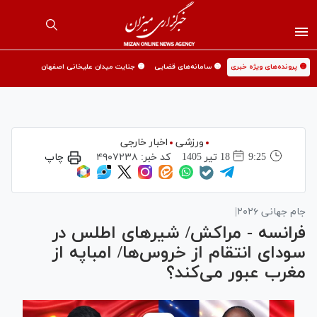
🟡 پرونده‌های ویژه خبری
🟡 سامانه‌های قضایی
🟡 جنایت میدان علیخانی اصفهان
ورزشی
اخبار خارجی
9:25
18 تير 1405
کد خبر:
۴۹۰۷۲۳۸
چاپ
جام جهانی ۲۰۲۶|
فرانسه - مراکش/ شیر‌های اطلس در
سودای انتقام از خروس‌ها/ امباپه از
مغرب عبور می‌کند؟