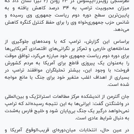
نظرسنجی رویترز/ایپسوس در ۲۳ ژوئن (۲ تیر) نشان داد که
میزان محبوبیت ترامپ به ۳۴ درصد کاهش یافته و به
پایین‌ترین سطح دوره دوم ریاست جمهوری وی رسیده و
شانس حزب جمهوری‌خواه وی را برای حفظ کنترل کنگره کاهش
می‌دهد.
براساس این گزارش، ترامپ که با وعده‌های جلوگیری از
مداخله‌های خارجی و تمرکز بر نگرانی‌های اقتصادی آمریکایی‌ها
برای دوره دوم ریاست جمهوری خود مبارزه می‌کرد، توافق موقت
را به‌عنوان یک پیروزی قاطع برای آمریکا به مردم کشورش
فروخت؛ با وجود این، بیشتر تحلیلگران موافقند ترامپ در
بسیاری از اهداف اغلب متغیر خود برای جنگ با مانع مواجه
شده است.
جان آلترمن از اندیشکده مرکز مطالعات استراتژیک و بین‌المللی
در واشنگتن گفت: ایرانی‌ها به این نتیجه رسیده‌اند که ترامپ
نمی‌خواهد درگیر یک جنگ بی‌پایان شود و خلیج فارس به‌شدت
به دنبال شرایط عادی است.
در عین حال، انتخابات میان‌دوره‌ای قریب‌الوقوع آمریکا و