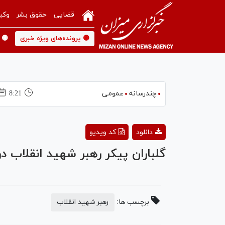
قضایی
حقوق بشر
وکی
🟡 پرونده‌های ویژه خبری
🟡 
چندرسانه
عمومی
8:21
دانلود
کد ویدیو
گلباران پیکر رهبر شهید انقلاب 
برچسب ها:
رهبر شهید انقلاب