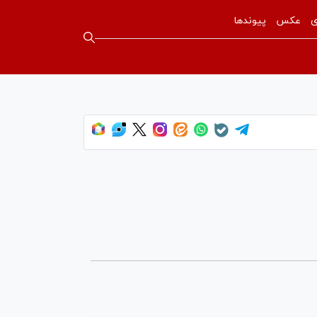
ی
عکس
پیوندها