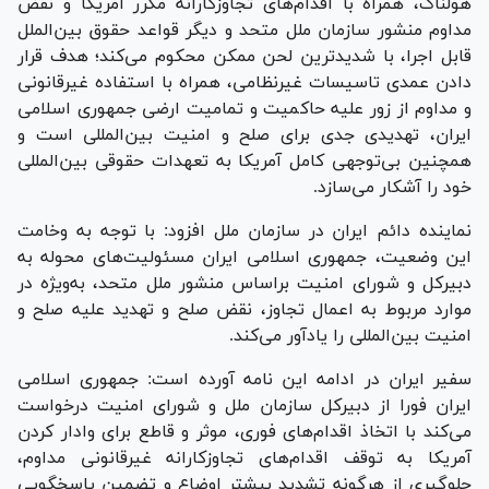
هولناک، همراه با اقدام‌های تجاوزکارانه مکرر آمریکا و نقض
مداوم منشور سازمان ملل متحد و دیگر قواعد حقوق بین‌الملل
قابل اجرا، با شدیدترین لحن ممکن محکوم می‌کند؛ هدف قرار
دادن عمدی تاسیسات غیرنظامی، همراه با استفاده غیرقانونی
و مداوم از زور علیه حاکمیت و تمامیت ارضی جمهوری اسلامی
ایران، تهدیدی جدی برای صلح و امنیت بین‌المللی است و
همچنین بی‌توجهی کامل آمریکا به تعهدات حقوقی بین‌المللی
خود را آشکار می‌سازد.
نماینده دائم ایران در سازمان ملل افزود: با توجه به وخامت
این وضعیت، جمهوری اسلامی ایران مسئولیت‌های محوله به
دبیرکل و شورای امنیت براساس منشور ملل متحد، به‌ویژه در
موارد مربوط به اعمال تجاوز، نقض صلح و تهدید علیه صلح و
امنیت بین‌المللی را یادآور می‌کند.
سفیر ایران در ادامه این نامه آورده است: جمهوری اسلامی
ایران فورا از دبیرکل سازمان ملل و شورای امنیت درخواست
می‌کند با اتخاذ اقدام‌های فوری، موثر و قاطع برای وادار کردن
آمریکا به توقف اقدام‌های تجاوزکارانه غیرقانونی مداوم،
جلوگیری از هرگونه تشدید بیشتر اوضاع و تضمین پاسخگویی